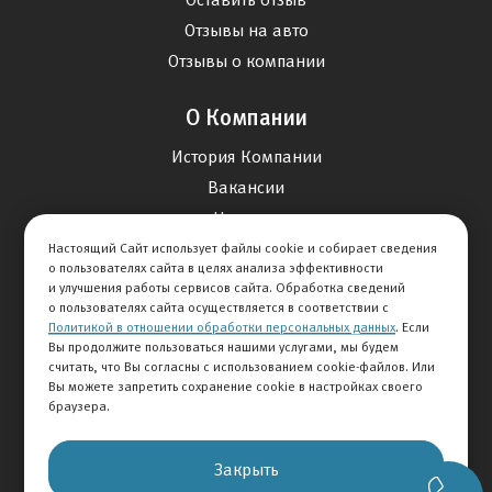
Отзывы на авто
Отзывы о компании
О Компании
История Компании
Вакансии
Новости
Настоящий Сайт использует файлы cookie и собирает сведения
о пользователях сайта в целях анализа эффективности
Карта сайта
и улучшения работы сервисов сайта. Обработка сведений
о пользователях сайта осуществляется в соответствии с
Политикой в отношении обработки персональных данных
. Если
Контакты
Вы продолжите пользоваться нашими услугами, мы будем
считать, что Вы согласны с использованием cookie-файлов. Или
Вы можете запретить сохранение cookie в настройках своего
+7 495 234-33-66
браузера.
Клиентская служба
Закрыть
© 2026 АВТОМИР