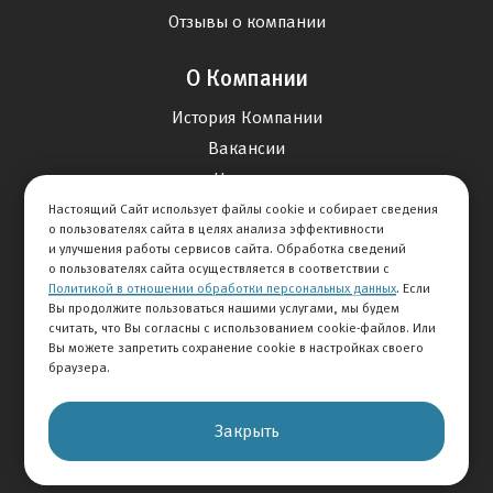
Отзывы о компании
О Компании
История Компании
Вакансии
Новости
Настоящий Сайт использует файлы cookie и собирает сведения
о пользователях сайта в целях анализа эффективности
Карта сайта
и улучшения работы сервисов сайта. Обработка сведений
о пользователях сайта осуществляется в соответствии с
Политикой в отношении обработки персональных данных
. Если
Контакты
Вы продолжите пользоваться нашими услугами, мы будем
считать, что Вы согласны с использованием cookie-файлов. Или
Вы можете запретить сохранение cookie в настройках своего
+7 495 234-33-66
браузера.
Клиентская служба
Закрыть
© 2026 АВТОМИР
Правовая информация