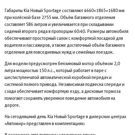
Габариты Kia Новый Sportage составляют 4660×1865×1680 мм
при колёсной базе 2755 мм. Объём багажного отделения
составляет 586 литров и увеличивается при складывании
сидений второго ряда в пропорции 60:40. Размеры автомобиля
обеспечивают просторный салон с комфортной посадкой для
водителя и пассажиров, а также достаточный объём багажного
отделения для повседневных нужд и семейных поездок.
Для модели предусмотрен бензиновый мотор объёмом 2,0
литра мощностью 150 л.с., который работает в паре с
шестиступенчатой автоматической коробкой передач и
системой полного привода. Независимая подвеска спереди и
сзади обеспечивает комфортную езду, а дисковые тормоза
помогают сохранять уверенное поведение автомобиля на
дороге.
На сегодняшний день Kia Новый Sportage в дилерских центрах
«Автомир» представлен в комплектациях:
В оснащение авто включены следующие опции: