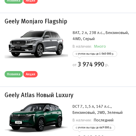
Новинка
Акция
Geely Monjaro Flagship
8AT, 2 л, 238 л.с., Бензиновый,
4WD, Серый
Много
В наличии:
с учетом выгоды до
1 060 000
р.
3 974 990
от
р.
Новинка
Акция
Geely Atlas Новый Luxury
DCT 7, 1,5 л, 147 л.с.,
Бензиновый, 2WD, Зеленый
Последний
В наличии:
с учетом выгоды до
649 000
р.