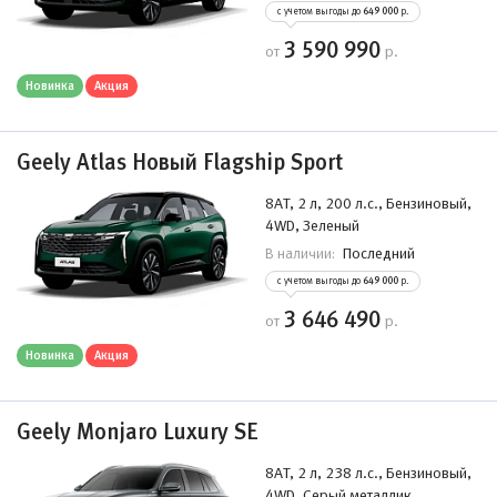
с учетом выгоды до
649 000
р.
3 590 990
от
р.
Новинка
Акция
Geely Atlas Новый Flagship Sport
8AT, 2 л, 200 л.с., Бензиновый,
4WD, Зеленый
Последний
В наличии:
с учетом выгоды до
649 000
р.
3 646 490
от
р.
Новинка
Акция
Geely Monjaro Luxury SE
8AT, 2 л, 238 л.с., Бензиновый,
4WD, Серый металлик