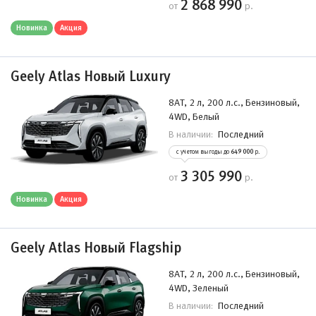
2 868 990
от
р.
Новинка
Акция
Geely Atlas Новый Luxury
8AT, 2 л, 200 л.с., Бензиновый,
4WD, Белый
Последний
В наличии:
с учетом выгоды до
649 000
р.
3 305 990
от
р.
Новинка
Акция
Geely Atlas Новый Flagship
8AT, 2 л, 200 л.с., Бензиновый,
4WD, Зеленый
Последний
В наличии: