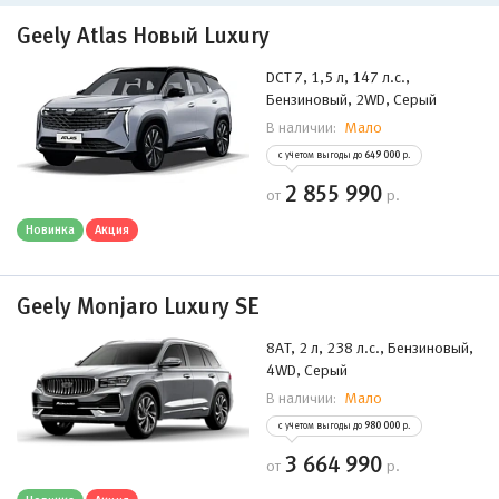
Geely Atlas Новый Luxury
DCT 7, 1,5 л, 147 л.с.,
Бензиновый, 2WD, Серый
Мало
В наличии:
с учетом выгоды до
649 000
р.
2 855 990
от
р.
Новинка
Акция
Geely Monjaro Luxury SE
8AT, 2 л, 238 л.с., Бензиновый,
4WD, Серый
Мало
В наличии:
с учетом выгоды до
980 000
р.
3 664 990
от
р.